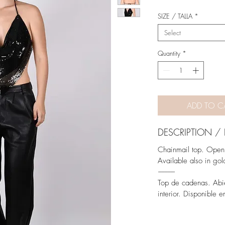
SIZE / TALLA
*
Select
Quantity
*
ADD TO C
DESCRIPTION /
Chainmail top. Open 
Available also in gol
-----------
Top de cadenas. Abie
interior. Disponible 