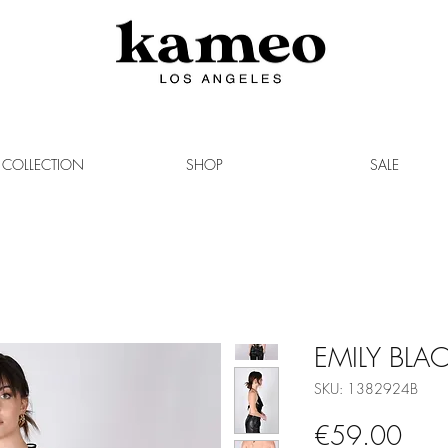
COLLECTION
SHOP
SALE
EMILY BLA
SKU: 1382924B
Pric
€59.00