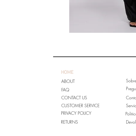
HOME
Sobr
ABOUT
Pregu
FAQ
CONTACT US
Cont
CUSTOMER SERVICE
Servi
PRIVACY POLICY
Politi
RETURNS
Devol