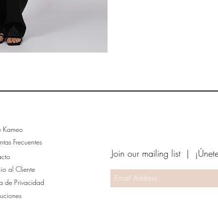
e Kameo
ntas Frecuentes
Join our mailing list | ¡Únet
acto
cio al Cliente
ca de Privacidad
uciones