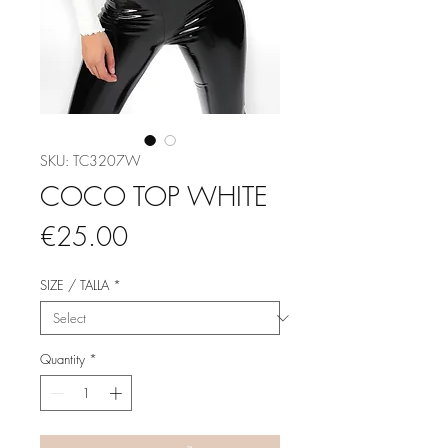
SKU: TC3207W
COCO TOP WHITE
Price
€25.00
SIZE / TALLA
*
Quantity
*