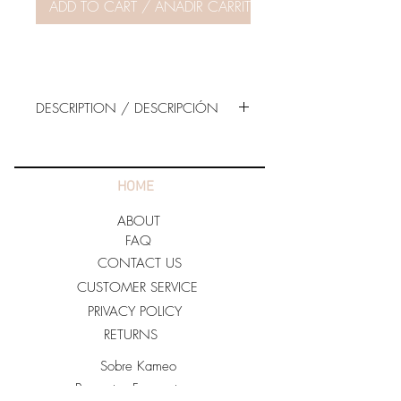
ADD TO CART / AÑADIR CARRITO
DESCRIPTION / DESCRIPCIÓN
MADE IN USA
48% Polyester
48% Rayon
HOME
4% Spandex
ABOUT
White Off Shoulder Top. Adapts
FAQ
super well to the body. Model is
CONTACT US
wearing size SMALL. Also available
CUSTOMER SERVICE
in Black.
PRIVACY POLICY
----
RETURNS
Top blanco con hombros escotados.
Se adapta super bien al cuerpo. La
Sobre Kameo
modelo lleva la talla SMALL. también
Preguntas Frecuentes
disponible en Negro.